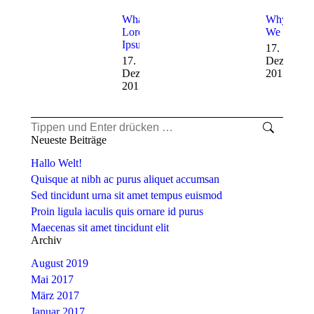
What Is
Why Do
Lorem
We Use It
Ipsum
17.
17.
Dezember
Dezember
2015
2015
Search:
Neueste Beiträge
Hallo Welt!
Quisque at nibh ac purus aliquet accumsan
Sed tincidunt urna sit amet tempus euismod
Proin ligula iaculis quis ornare id purus
Maecenas sit amet tincidunt elit
Archiv
August 2019
Mai 2017
März 2017
Januar 2017