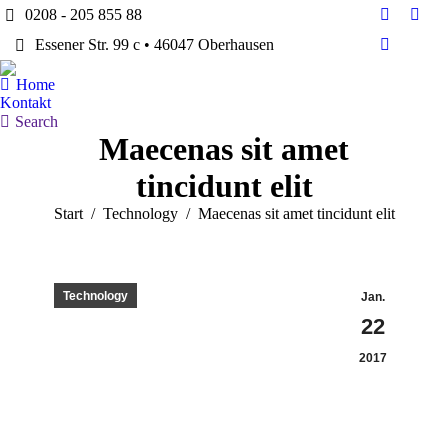
0208 - 205 855 88
Facebook
Twitt
Essener Str. 99 c • 46047 Oberhausen
page
page
Dribbble
opens
open
page
Home
in
in
opens
Kontakt
new
new
in
Search:
Search
window
win
Maecenas sit amet
new
window
tincidunt elit
Sie befinden sich hier:
Start
Technology
Maecenas sit amet tincidunt elit
Technology
Jan.
22
2017