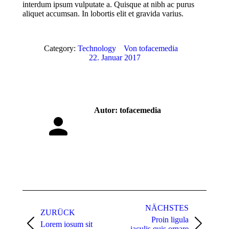
interdum ipsum vulputate a. Quisque at nibh ac purus
aliquet accumsan. In lobortis elit et gravida varius.
Category:
Technology
Von
tofacemedia
22. Januar 2017
Autor:
tofacemedia
Kommentarnavigation
NÄCHSTES
ZURÜCK
Proin ligula
Lorem iosum sit
Vorheriger
Nächster
iaculis quis ornare