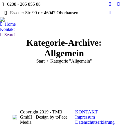
0208 - 205 855 88
Facebook
Twitt
Essener Str. 99 c • 46047 Oberhausen
page
page
Dribbble
opens
open
page
Home
in
in
opens
Kontakt
new
new
in
Search:
Search
window
win
Kategorie-Archive:
new
window
Allgemein
Sie befinden sich hier:
Start
Kategorie "Allgemein"
Copyright 2019 - TMB
KONTAKT
GmbH | Design by toFace
Impressum
Media
Datenschutzerklärung