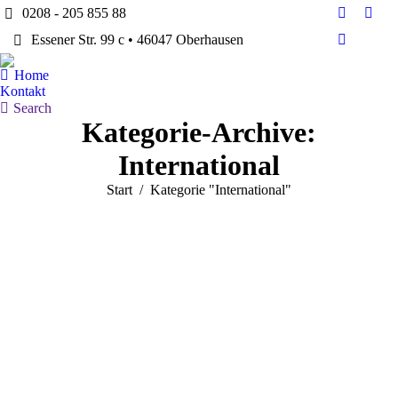
0208 - 205 855 88
Facebook
Twitt
Essener Str. 99 c • 46047 Oberhausen
page
page
Dribbble
opens
open
page
Home
in
in
opens
Kontakt
new
new
in
Search:
Search
window
win
Kategorie-Archive:
new
window
International
Sie befinden sich hier:
Start
Kategorie "International"