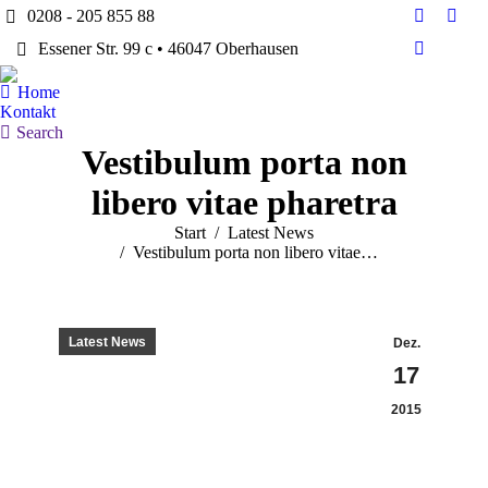
0208 - 205 855 88
Facebook
Twitt
Essener Str. 99 c • 46047 Oberhausen
page
page
Dribbble
opens
open
page
Home
in
in
opens
Kontakt
new
new
in
Search:
Search
window
win
Vestibulum porta non
new
window
libero vitae pharetra
Sie befinden sich hier:
Start
Latest News
Vestibulum porta non libero vitae…
Latest News
Dez.
17
2015