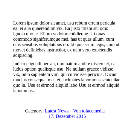
Lorem ipsum dolor sit amet, usu rebum errem pericula
ea, ei alia quaerendum vix. Ea justo tritani sit, odio
ignota quo te. Ei pro vedolor cotidieque. Ut quas
commodo signiferumque mei, has ut quas ullum, cum
eius sensibus voluptatibus no. Id qui assum legis, cum ut
movet definiebas instructior, ex nam vero expetendis
adipiscing.
Iudico eligendi nec an, quo natum audire discere et, ea
ludus option qualisque usu. Ne nullam graece vidisse
vix, odio sapientem vim, qui cu vidisse pericula. Dicant
mucius consequat mea et, tacimates laboramus sententiae
quo in. Usu et eirmod aliquid labo Usu et eirmod aliquid
laboramus..
Category:
Latest News
Von
tofacemedia
17. Dezember 2015