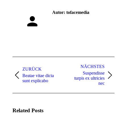
Autor:
tofacemedia
Kommentarnavigation
NÄCHSTES
ZURÜCK
Suspendisse
Beatae vitae dicta
Vorheriger
Nächster
turpis ex ultricies
sunt explicabo
Beitrag:
Beitrag:
nec
Related Posts
Beatae
Lorem