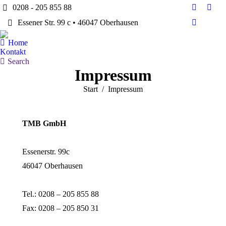
0208 - 205 855 88
Facebook
Twitt
Essener Str. 99 c • 46047 Oberhausen
page
page
Dribbble
opens
open
page
Home
in
in
opens
Kontakt
new
new
in
Search:
Search
window
win
Impressum
new
window
Sie befinden sich hier:
Start
Impressum
TMB GmbH
Essenerstr. 99c
46047 Oberhausen
Tel.: 0208 – 205 855 88
Fax: 0208 – 205 850 31