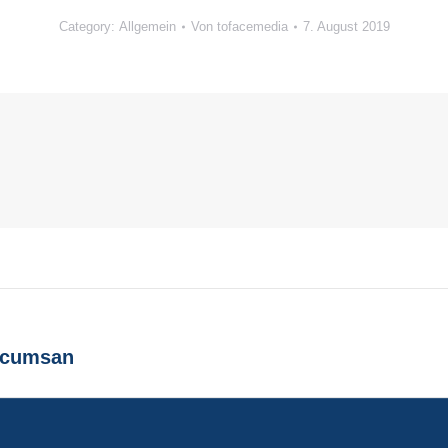
Category:
Allgemein
Von
tofacemedia
7. August 2019
accumsan