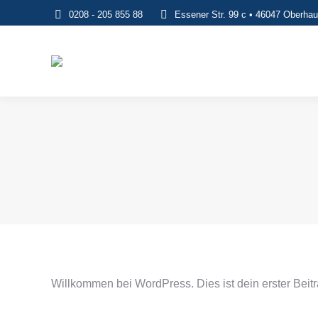
0208 - 205 855 88
Essener Str. 99 c • 46047 Oberha
Willkommen bei WordPress. Dies ist dein erster Beit