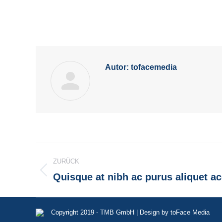
Autor:
tofacemedia
Kommentarnavigation
ZURÜCK
Quisque at nibh ac purus aliquet 
Vorheriger
Beitrag:
Copyright 2019 - TMB GmbH | Design by toFace Media