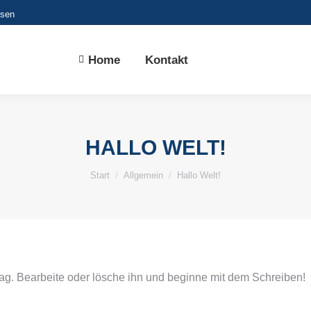
usen
Home
Kontakt
HALLO WELT!
Sie befinden sich hier:
Start
Allgemein
Hallo Welt!
rag. Bearbeite oder lösche ihn und beginne mit dem Schreiben!