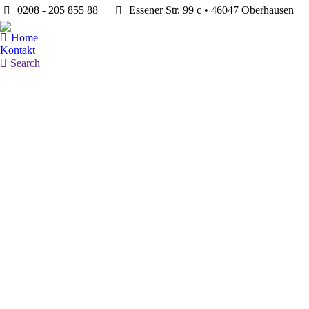
0208 - 205 855 88
Essener Str. 99 c • 46047 Oberhausen
Home
Kontakt
Search:
Search