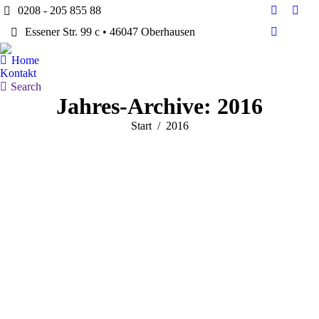
0208 - 205 855 88
Facebook
Twitt
Essener Str. 99 c • 46047 Oberhausen
page
page
Dribbble
opens
open
page
Home
in
in
opens
Kontakt
new
new
in
Search:
Search
window
win
Jahres-Archive:
2016
new
window
Sie befinden sich hier:
Start
2016